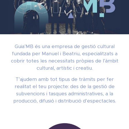
Guia’MB és una empresa de gestió cultural
fundada per Manuel i Beatriu, especialitzats a
cobrir totes les necessitats pròpies de l’àmbit
cultural, artístic i creatiu.
T’ajudem amb tot tipus de tràmits per fer
realitat el teu projecte: des de la gestió de
subvencions i tasques administratives, a la
producció, difusió i distribució d’espectacles.