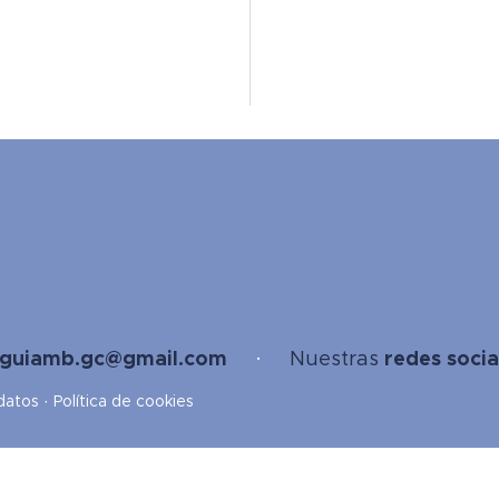
guiamb.gc@gmail.com
·
Nuestras
redes socia
 datos
·
Política de cookies